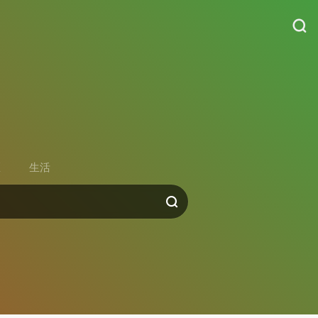
货
区
生活