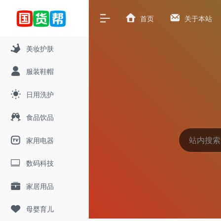
首页
关于本站
美妆护肤
服装鞋帽
日用洗护
食品饮品
家用电器
数码科技
家居用品
母婴育儿