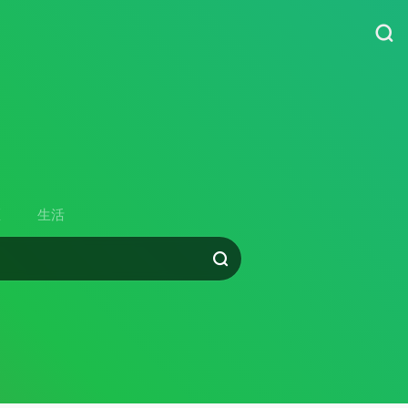
货
区
生活