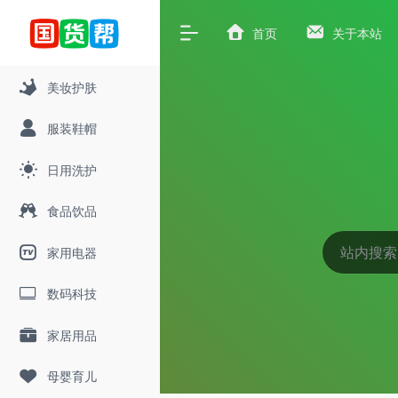
首页
关于本站
美妆护肤
服装鞋帽
日用洗护
食品饮品
家用电器
数码科技
家居用品
母婴育儿