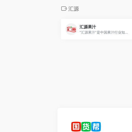
汇源
汇源果汁
“汇源果汁”是中国果汁行业知名品牌，汇源集团成立于1992年，目前已在全国建立了140多个经营实体，链接了1000多万亩优质果蔬茶粮等种植基地，建立了基本遍布全国的销售网络，构建了一个横跨东西、纵贯南北的农业产业化经营体系。