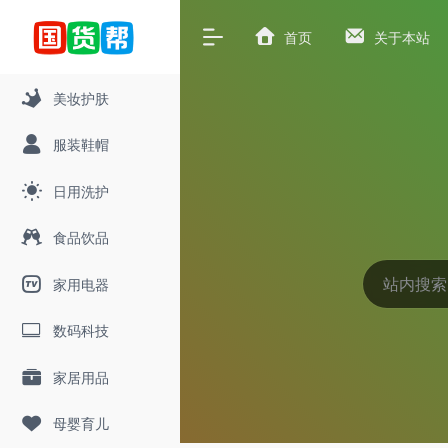
首页
关于本站
美妆护肤
服装鞋帽
日用洗护
食品饮品
家用电器
数码科技
家居用品
母婴育儿