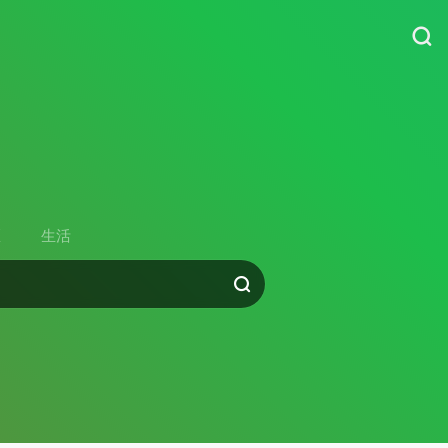
货
区
生活