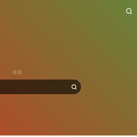
货
区
生活