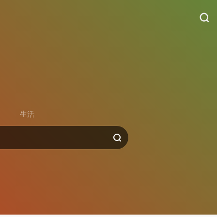
货
区
生活