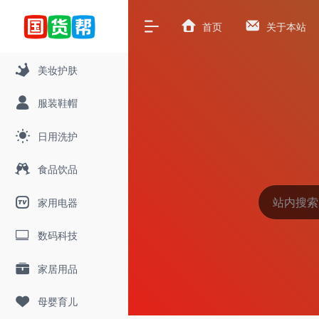
首页
关于本站
美妆护肤
服装鞋帽
日用洗护
食品饮品
家用电器
数码科技
家居用品
母婴育儿