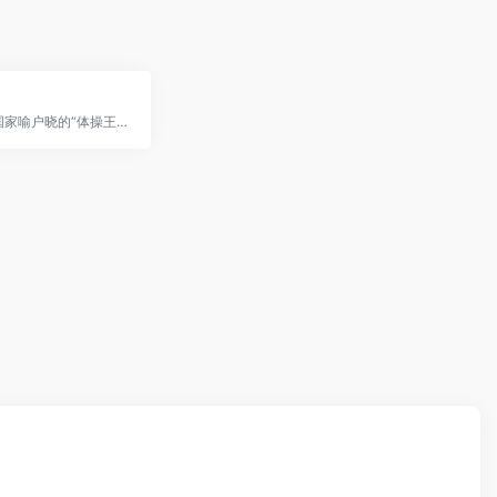
李宁是中国家喻户晓的“体操王子”李宁先生创立的体育用品品牌。经过二十多年的探索，李宁公司已逐步成为代表中国的、国际领先的运动品牌公司。