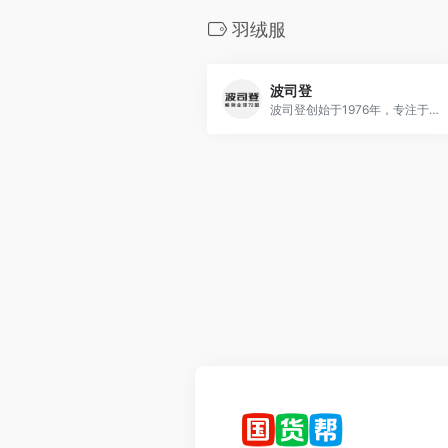
羽绒服
波司登
波司登创始于1976年，专注于羽绒服研发、设计、制作，是国内兼具大规模及先进生产设备的品牌羽绒服生产商。产品涵盖男士羽绒服、女士羽绒服、儿童羽绒服等产品。