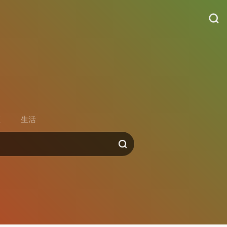
货
区
生活