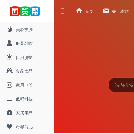
首页
关于本站
美妆护肤
服装鞋帽
日用洗护
食品饮品
家用电器
数码科技
家居用品
母婴育儿