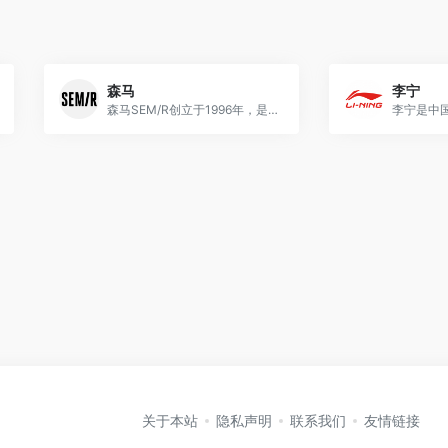
森马
李宁
森马SEM/R创立于1996年，是市场领先的国民生活时尚品牌，持续为中国新时代青年提供多场景穿搭，高品质，高性价比的服饰产品
关于本站
隐私声明
联系我们
友情链接