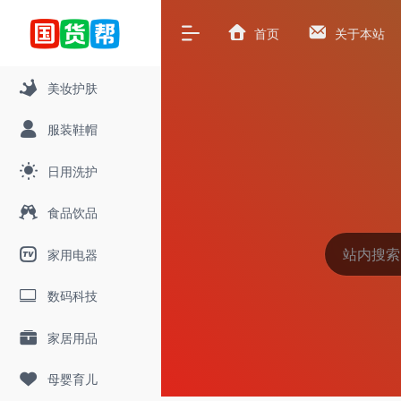
首页
关于本站
美妆护肤
服装鞋帽
日用洗护
食品饮品
家用电器
数码科技
家居用品
母婴育儿