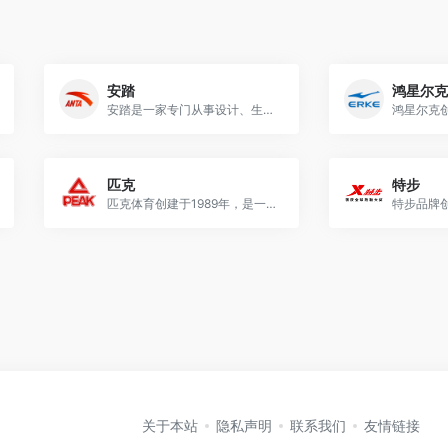
安踏
鸿星尔克
安踏是一家专门从事设计、生产、销售运动鞋服、配饰等运动装备的综合性、多品牌的体育用品集团，安踏可能是当今中国最好的运动和时尚服装公司。
匹克
特步
匹克体育创建于1989年，是一家以“创国际品牌”为企业宗旨，以“打造百年卓越企业”为目标的集团式企业。
关于本站
隐私声明
联系我们
友情链接