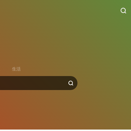
货
区
生活