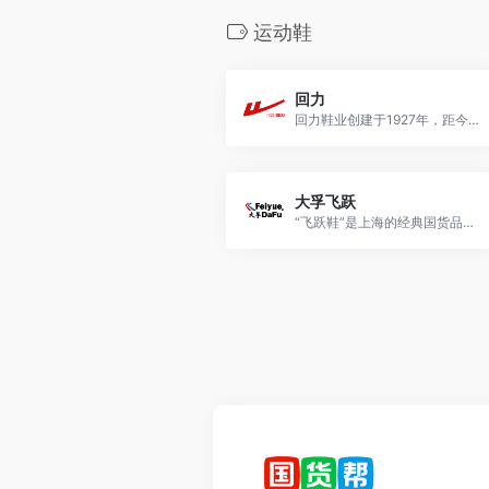
运动鞋
回力
回力鞋业创建于1927年，距今已有96年的历史。“回力”商标注册于1935年，1997年被认定为上海市著名商标；1999年被认定为中国驰名商标。
大孚飞跃
“飞跃鞋”是上海的经典国货品牌，诞生于上海大孚橡胶总厂。