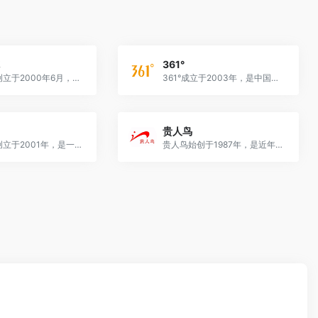
361°
鸿星尔克创立于2000年6月，总部位于国际花园城市厦门，目前已发展为集研发、生产、销售为一体、员工近3万人的大型服饰企业。
361°成立于2003年，是中国领先的运动品牌之一，是一个集品牌、研发、设计、生产、经销为一体的综合性体育用品品牌，其产品包括运动鞋、服及相关配件等多品类。
贵人鸟
特步品牌创立于2001年，是一家专业从事运动鞋、服装及配饰的设计、研发、制造、营销的多品牌、国际化体育用品企业。
贵人鸟始创于1987年，是近年成长最为迅速的中国民族运动品牌，先后荣获中国驰名商标、中国名牌产品、国家免检产品、纳税AAA级企业等荣誉称号！