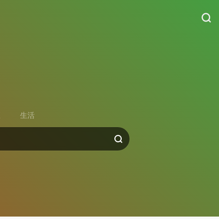
货
区
生活