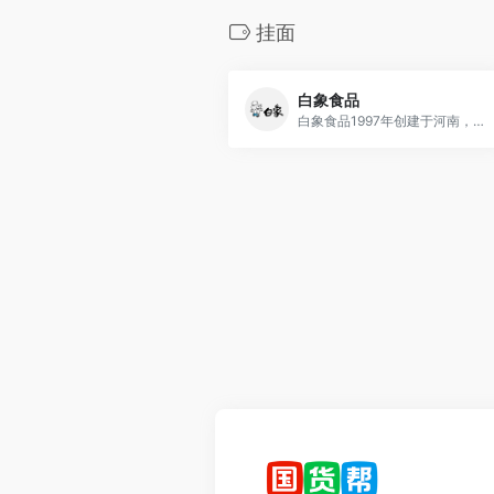
挂面
白象食品
白象食品1997年创建于河南，是一家以生产销售优质面制品为主、以提升人民美好生活为宗旨的综合性食品企业，公司三分之一员工是残疾人感动无数网友，被赞“国货之光”。