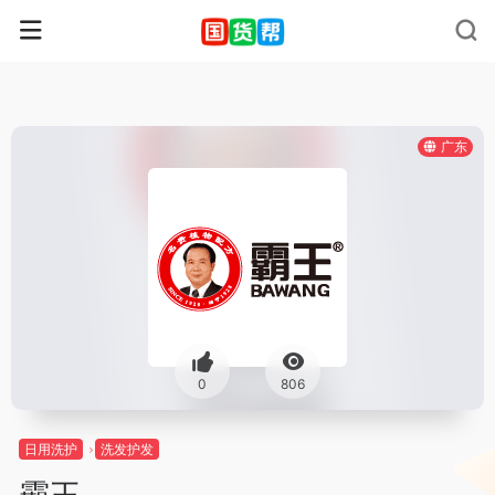
广东
0
806
日用洗护
洗发护发
霸王