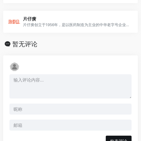
片仔癀
片仔癀创立于1956年，是以医药制造为主业的中华老字号企业，核心产品片仔癀是国家一级中药保护品种
暂无评论