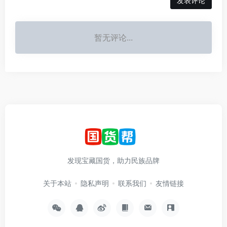
发表评论
暂无评论...
发现宝藏国货，助力民族品牌
关于本站
隐私声明
联系我们
友情链接