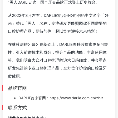
“黑人DARLIE”这一国产牙膏品牌正式登上历史舞台。
从
2022年3月
左右，DARLIE将启用公司创始中文名字「好
来」替代「黑人」名称，专注研发更能照顾你不同需要的
口腔护理产品，期待与你一起以笑容迎接未来精彩！
在继续深耕牙膏牙刷基础上，DARLIE将持续探索更多可能
性，引入前瞻技术和成分，提升产品的功能，丰富使用体
验。我们明白大众对口腔护理的追求日趋细致，并会重点
研发先进的专业口腔护理产品，全方位守护你的口腔及牙
齿健康。
品牌官网
DARLIE好来官网：
https://www.darlie.com.cn/zh
联系方式