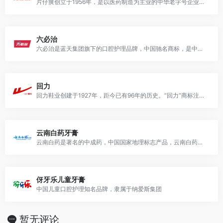
片仔癀创立于1956年，是以医药制造为主业的中华老字号企业，核心产品片仔癀是国家一级中药保护品种
六必治
六必治是蓝天集团旗下的口腔护理品牌，中国驰名商标，是中国历史悠久的牙膏品牌，最早可追溯到1911年，有中国牙膏行业“百年老字号”的名誉。
回力
回力鞋业创建于1927年，距今已有96年的历史。“回力”商标注册于1935年，1997年被认定为上海市著名商标；1999年被认定为中国驰名商标。
云南白药牙膏
云南白药是著名的中成药，中国国家地理标志产品，云南白药牙膏是2004年推出的牙膏品牌，主打帮助减轻牙龈问题（牙龈出血、牙龈疼痛）、修复粘膜损伤、营养牙龈和改善牙周健康的作用。
伢牙乐儿童牙膏
中国儿童口腔护理知名品牌，隶属于纳爱斯集团
暂无评论