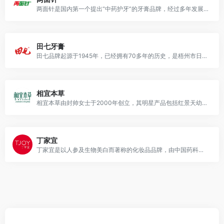
两面针是国内第一个提出“中药护牙”的牙膏品牌，经过多年发展现在已经有消痛系列、御方系列、清新护龈系列、中药系列四大类别。
田七牙膏
田七品牌起源于1945年，已经拥有70多年的历史，是梧州市日化产品的优秀品牌。
相宜本草
相宜本草由封帅女士于2000年创立，其明星产品包括红景天幼白系列、茶树控油净肤系列、花开系列等。
丁家宜
丁家宜是以人参及生物美白而著称的化妆品品牌，由中国药科大学丁家宜教授于1995年创立。