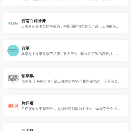
云南白药牙膏
云南白药是著名的中成药，中国国家地理标志产品，云南白药牙膏是2004年推出的牙膏品牌，主打帮助减轻牙龈问题（牙龈出血、牙龈疼痛）、修复粘膜损伤、营养牙龈和改善牙周健康的作用。
典萃
典萃是上海家化旗下品牌，致力于为中国女性打造的高科技、高功效的科研级护肤品牌。
佰草集
佰草集（Herborist）是上海家化1998年推向市场的一个具有全新概念的品牌，是中国第一套具有完整意义的现代中草药中高档个人护理品。
片仔癀
片仔癀创立于1956年，是以医药制造为主业的中华老字号企业，核心产品片仔癀是国家一级中药保护品种
两面针