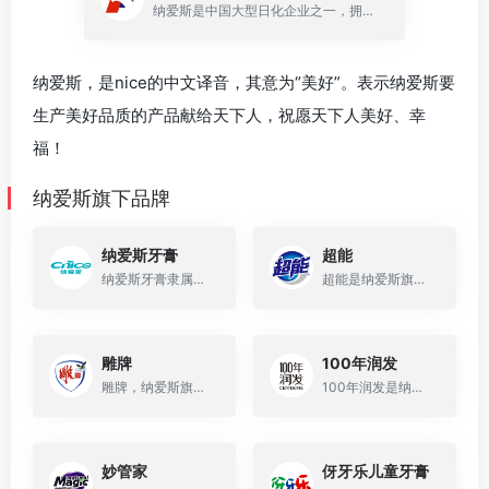
纳爱斯是中国大型日化企业之一，拥有雕牌、超能、纳爱斯等中国日用品品牌。
纳爱斯，是nice的中文译音，其意为“美好”。表示纳爱斯要
生产美好品质的产品献给天下人，祝愿天下人美好、幸
福！
纳爱斯旗下品牌
纳爱斯牙膏
超能
纳爱斯牙膏隶属于纳爱斯集团旗下，一直与健康为伴的口腔护理品牌。
超能是纳爱斯旗下的高端品牌，主打天然皂粉
雕牌
100年润发
雕牌，纳爱斯旗下健康洗护领跑品牌
100年润发是纳爱斯集团旗下的洗发水品牌，以“植物润养东方美”为品牌理念
妙管家
伢牙乐儿童牙膏