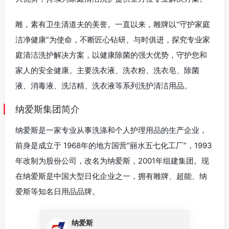
雕，素有卫生清道夫的美誉。一直以来，雕牌以“守护家庭
洁净健康”为使命，不断匠心钻研、与时俱进，探究专业家
庭清洁洗护解决方案，以健康除菌的强大优势，守护您和
家人的安全健康。主要洗衣液、洗衣粉、洗衣皂、除菌
液、消毒液、洗洁精、洗衣液等系列洗护清洁用品。
纳爱斯集团简介
纳爱斯是一家专业从事洗涤和个人护理用品的生产企业，
前身是成立于 1968年的地方国营“丽水五七化工厂”，1993
年改制为股份公司，改名为纳爱斯，2001年组建集团。现
在纳爱斯是中国大型日化企业之一，拥有雕牌、超能、纳
爱斯等知名日用品品牌。
纳爱斯