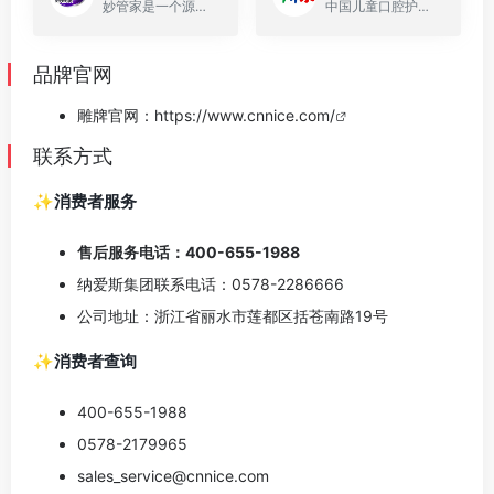
妙管家是一个源自台湾的清洁行业品牌，于2015年被纳爱斯集团收购。
中国儿童口腔护理知名品牌，隶属于纳爱斯集团
品
牌官网
雕牌官网：
https://www.cnnice.com/
联系方式
✨消费者服务
售后服务电话：400-655-1988
纳爱斯集团联系电话：0578-2286666
公司地址：浙江省丽水市莲都区括苍南路19号
✨消费者查询
400-655-1988
0578-2179965
sales_service@cnnice.com