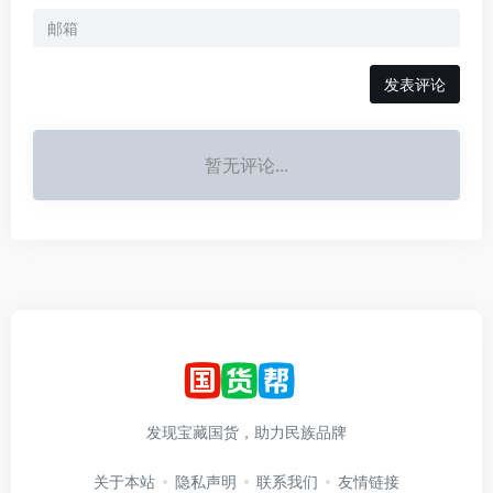
发表评论
暂无评论...
发现宝藏国货，助力民族品牌
关于本站
隐私声明
联系我们
友情链接