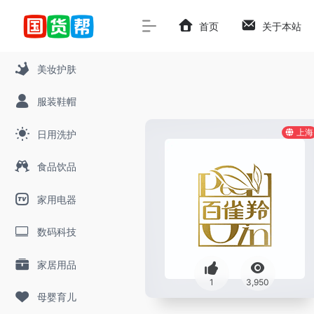
首页
关于本站
美妆护肤
服装鞋帽
上海
日用洗护
食品饮品
家用电器
数码科技
家居用品
1
3,950
母婴育儿