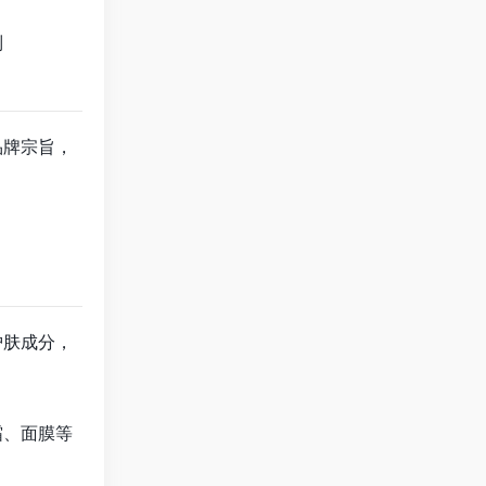
列
品牌宗旨，
护肤成分，
霜、面膜等