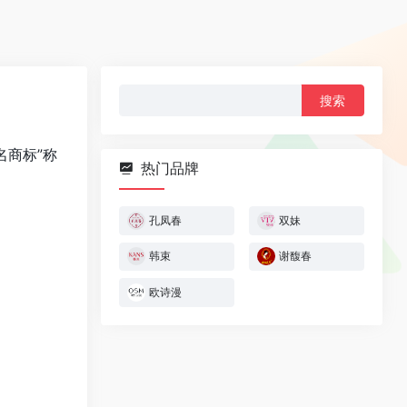
搜
索：
名商标”称
热门品牌
孔凤春
双妹
韩束
谢馥春
欧诗漫