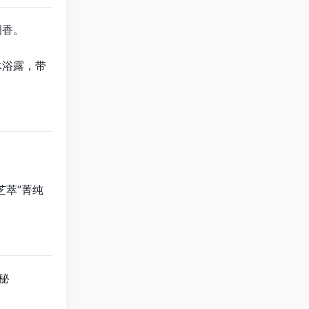
调香。
沐浴露，带
芝萃”菁纯
秘