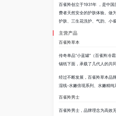
百雀羚创立于1931年 ，是
费者天然安全的护肤体验。做
护肤、三生花洗护、气韵、小
主营产品
百雀羚草本
传奇单品“小蓝罐”（百雀羚冷
锡纸下面，承载了几代人的共
经过不断发展，百雀羚草本品牌
湿线-水嫩倍现系列、水嫩精纯
百雀羚男士
百雀羚男士，品牌理念为高效