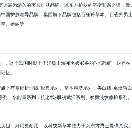
中国历史最为悠久的著名护肤品牌。以东方护肤的平衡和谐之道，致
为中国护肤领导品牌；集团旗下品牌包括百雀羚草本、百雀羚男
雀幸、蓓丽等。
霜），这个民国时期十里洋场上海滩名媛必备的“小蓝罐”，封存在
同记忆。
旗下有基础护理线-经典系列、草本精萃系列；美白线-至臻皙
系列、水能量系列；抗老线-肌初赋活系列、帧颜淡纹修护系列
无负担，好用更耐用，以科技新草本致力于为东方男士提供真实