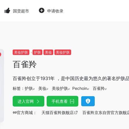
国货超市
申请收录
美妆护肤
护肤
美妆
美妆护肤
百雀羚
百雀羚创立于1931年 ，是中国历史最为悠久的著名护肤
标签：
护肤
美妆
美妆护肤
Pechoin
百雀羚
进入官网
手机查看
官方商城：
天猫百雀羚旗舰店
百雀羚京东自营官方旗舰