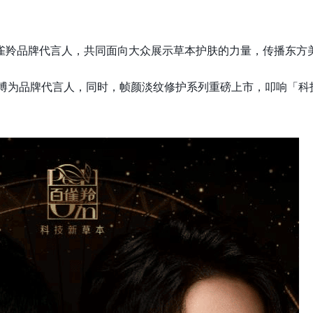
百雀羚品牌代言人，共同面向大众展示草本护肤的力量，传播东方
一博为品牌代言人，同时，帧颜淡纹修护系列重磅上市，叩响「科