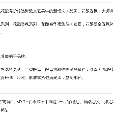
以花酿养护传递海派文艺美学的新锐洗护品牌。花酿香氛，大师
氛系列，花酿香氛系列，花酿精华密集修护发膜，花酿鎏金香氛
验。
草养颜的子品牌。
甄选黑灵芝、二裂酵母、酵母提取物等发酵精粹，凝萃为“御酵
改善松弛、暗哑。肌肤重拾饱满光泽，愈见年轻。
代表“海洋”，MYTH在希腊语中则是“神话”的意思。顾名思义，海之
丽神话。