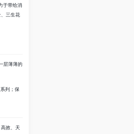
力于带给消
士、三生花
一层薄薄的
白系列；保
。
、高效、天