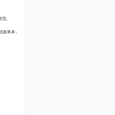
美范。
技新草本」