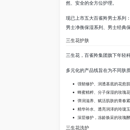
然、安全的全方位护理。
现已上市五大百雀羚男士系列
男士净衡保湿系列、男士经典
三生花护肤
三生花，百雀羚集团旗下年轻
多元化的产品线旨在为不同肤
强韧修护、润透基底的花愈
蜂蜜精粹、分子保湿的玫瑰
弹润滋养、赋活肌肤的青春
精华补水、透亮润泽的玲珑
深层修护，冻龄焕采的玫瑰
三生花洗护