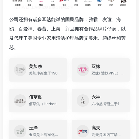
公司还拥有诸多耳熟能详的国民品牌：雅霜、友谊、海
鸥、百爱神、春蕾、上海，并且拥有合作品牌片仔癀，以
及代理了美国专业家用清洁护理品牌艾美禾、碧缇丝和芳
芯。
美加净
双妹
美加净诞生于1962年，上海家化旗下历史悠久、知名度高的大众化品牌，中国美容化妆洗涤用品知名品牌
双妹( 雙妹VIVE）是一个诞生于1898年的上海品牌，是以东情西韵为特色的中国高端时尚美妆品牌，专注于香氛护肤、彩妆、香水等
佰草集
六神
佰草集（Herborist）是上海家化1998年推向市场的一个具有全新概念的品牌，是中国第一套具有完整意义的现代中草药中高档个人护理品。
六神品牌诞生于1990年，是上海家化旗下的品牌之一，品牌包含花露水、沐浴露、香皂、洗手液等产品。
玉泽
高夫
玉泽是上海家化公司旗下的一个护肤品品牌，专注皮肤屏障自修护，致力于从根源上解决皮肤屏障受损引起的多种肌肤问题，提供皮肤科学护肤解决方案。
高夫是国内市场第一个男士护理品牌，也是国内领先的专业男士护理品牌，产品线跨越了护肤，护发，香水三大领域，高夫致力于为年轻中国男士提供最佳的个人护理解决方案。