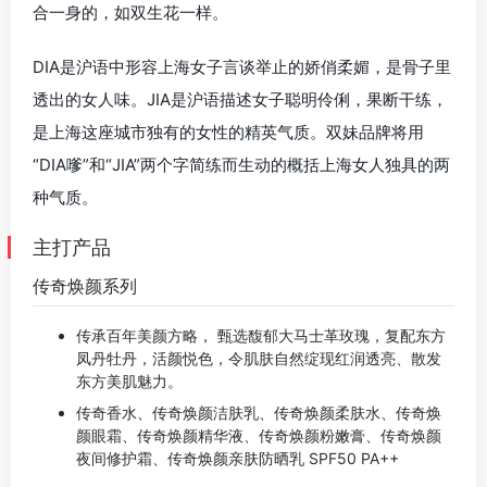
合一身的，如双生花一样。
DIA是沪语中形容上海女子言谈举止的娇俏柔媚，是骨子里
透出的女人味。JIA是沪语描述女子聪明伶俐，果断干练，
是上海这座城市独有的女性的精英气质。双妹品牌将用
“DIA嗲”和“JIA”两个字简练而生动的概括上海女人独具的两
种气质。
主打产品
传奇焕颜系列
传承百年美颜方略， 甄选馥郁大马士革玫瑰，复配东方
凤丹牡丹，活颜悦色，令肌肤自然绽现红润透亮、散发
东方美肌魅力。
传奇香水、传奇焕颜洁肤乳、传奇焕颜柔肤水、传奇焕
颜眼霜、传奇焕颜精华液、传奇焕颜粉嫩膏、传奇焕颜
夜间修护霜、传奇焕颜亲肤防晒乳 SPF50 PA++