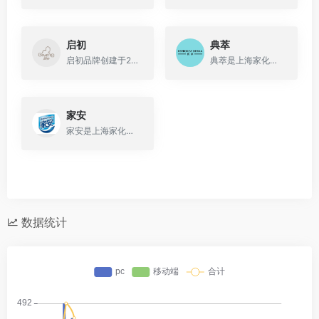
启初
典萃
启初品牌创建于2013年，是民族企业上海家化旗下品牌 ，是中国第一个以初生自然能量呵护初生婴幼儿身体发肤的个人护理品牌，专注于为中国0~3岁婴幼儿提供专属肌肤护理产品与解决方案。
典萃是上海家化旗下品牌，致力于为中国女性打造的高科技、高功效的科研级护肤品牌。
家安
家安是上海家化旗下，专注于家居清洁护理领域的科创品牌，有家安 超简单！
数据统计