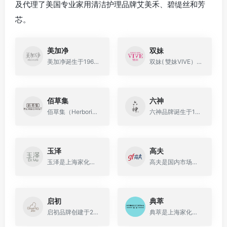
及代理了美国专业家用清洁护理品牌艾美禾、碧缇丝和芳
芯。
美加净
双妹
美加净诞生于1962年，上海家化旗下历史悠久、知名度高的大众化品牌，中国美容化妆洗涤用品知名品牌
双妹( 雙妹VIVE）是一个诞生于1898年的上海品牌，是以东情西韵为特色的中国高端时尚美妆品牌，专注于香氛护肤、彩妆、香水等
佰草集
六神
佰草集（Herborist）是上海家化1998年推向市场的一个具有全新概念的品牌，是中国第一套具有完整意义的现代中草药中高档个人护理品。
六神品牌诞生于1990年，是上海家化旗下的品牌之一，品牌包含花露水、沐浴露、香皂、洗手液等产品。
玉泽
高夫
玉泽是上海家化公司旗下的一个护肤品品牌，专注皮肤屏障自修护，致力于从根源上解决皮肤屏障受损引起的多种肌肤问题，提供皮肤科学护肤解决方案。
高夫是国内市场第一个男士护理品牌，也是国内领先的专业男士护理品牌，产品线跨越了护肤，护发，香水三大领域，高夫致力于为年轻中国男士提供最佳的个人护理解决方案。
启初
典萃
启初品牌创建于2013年，是民族企业上海家化旗下品牌 ，是中国第一个以初生自然能量呵护初生婴幼儿身体发肤的个人护理品牌，专注于为中国0~3岁婴幼儿提供专属肌肤护理产品与解决方案。
典萃是上海家化旗下品牌，致力于为中国女性打造的高科技、高功效的科研级护肤品牌。