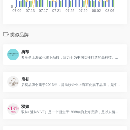
类似品牌
典萃
典萃是上海家化旗下品牌，致力于为中国女性打造的高科技、高功效的科研级护肤品牌。
启初
启初品牌创建于2013年，是民族企业上海家化旗下品牌 ，是中国第一个以初生自然能量呵护初生婴幼儿身体发肤的个人护理品牌，专注于为中国0~3岁婴幼儿提供专属肌肤护理产品与解决方案。
双妹
双妹( 雙妹VIVE）是一个诞生于1898年的上海品牌，是以东情西韵为特色的中国高端时尚美妆品牌，专注于香氛护肤、彩妆、香水等