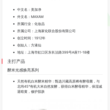
中文名：美加净
外文名：MAXAM
所属行业：化妆品
所属公司：上海家化联合股份有限公司
创立时间：1912年
创始人：方液仙
地址：上海市虹口区东长治路
399
号
A
座
11-18
楼
主打产品
酵米光感焕亮系列
天然有机白米酵米精华：甄选川藏高原稀有酵母菌，与
北纬45°有机大米自然发酵，获得白米酵母精华，保湿减
退暗黄，修护肌肤